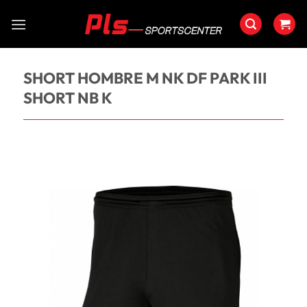
Saltar
al
contenido
SHORT HOMBRE M NK DF PARK III
SHORT NB K