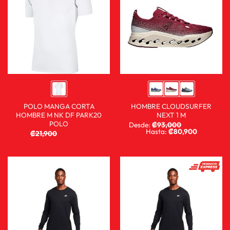
POLO MANGA CORTA
HOMBRE CLOUDSURFER
HOMBRE M NK DF PARK20
NEXT 1 M
POLO
Desde:
₡
93,000
₡
68,900
Hasta:
₡
80,900
₡
21,900
₡
14,900