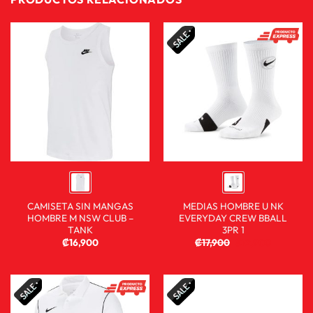
CAMISETA SIN MANGAS
MEDIAS HOMBRE U NK
HOMBRE M NSW CLUB –
EVERYDAY CREW BBALL
TANK
3PR 1
₡
16,900
₡
17,900
₡
12,900