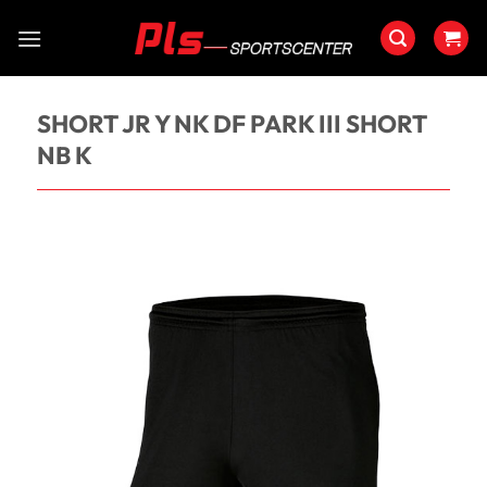
Saltar
al
contenido
SHORT JR Y NK DF PARK III SHORT
NB K