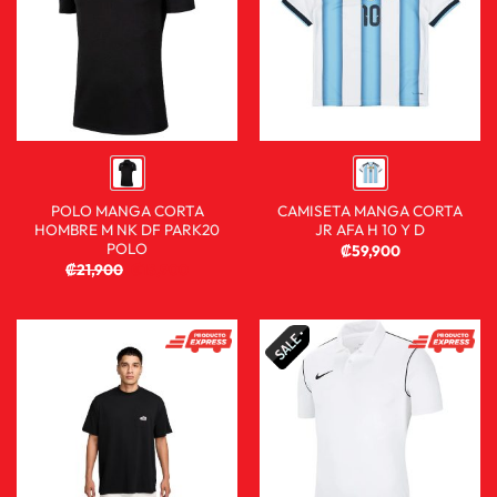
POLO MANGA CORTA
CAMISETA MANGA CORTA
HOMBRE M NK DF PARK20
JR AFA H 10 Y D
POLO
₡
59,900
₡
21,900
₡
15,900