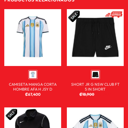
CAMISETA MANGA CORTA
SHORT JR G NSW CLUB FT
HOMBRE AFA H JSY D
5 IN SHORT
₡
67,400
₡
18,900
₡
12,900