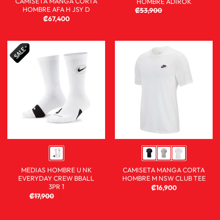
CAMISETA MANGA CORTA
HOMBRE ADIROK
HOMBRE AFA H JSY D
₡
53,900
₡
35,900
₡
67,400
MEDIAS HOMBRE U NK
CAMISETA MANGA CORTA
EVERYDAY CREW BBALL
HOMBRE M NSW CLUB TEE
3PR 1
₡
16,900
₡
17,900
₡
12,900