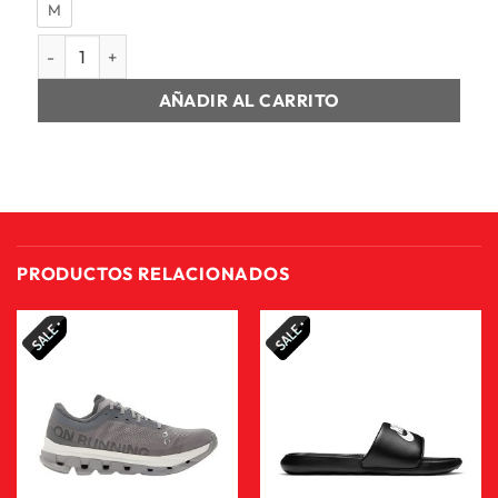
M
SALVEQUE HOMBRE NK ELMNTL BKPK - LBR cantidad
AÑADIR AL CARRITO
PRODUCTOS RELACIONADOS