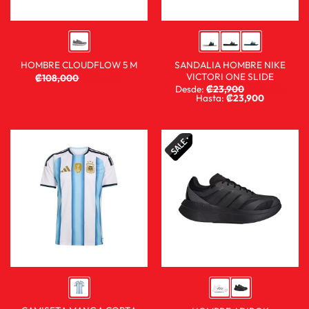
SANDALIA HOMBRE NIKE
HOMBRE CLOUDFLOW 5 M
VICTORI ONE SLIDE
₡
108,000
₡
80,900
Desde:
₡
23,900
₡
14,900
Hasta:
₡
23,900