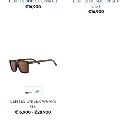
LENTES DE SOL UNISEX
LENTES UNISEX Circle Gs
OG s
₡
16,900
₡
16,900
LENTES UNISEX WRAPS
GS
Rango
₡
16,900
-
₡
28,900
de
precios:
desde
₡16,900
hasta