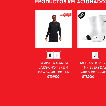
PRODUCTOS RELACIONADO
CAMISETA MANGA
MEDIAS HOMBR
LARGA HOMBRE M
NK EVERYDA
NSW CLUB TEE – LS
CREW BBALL 3P
₡
19,900
₡
17,900
₡
12,9