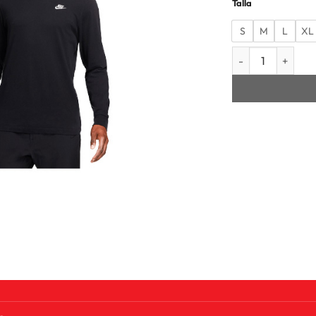
Talla
S
M
L
XL
CAMISETA MANGA