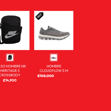
LSO HOMBRE NK
HOMBRE
HERITAGE S
CLOUDFLOW 5 M
CROSSBODY
₡
108,000
₡
80,900
₡
14,900