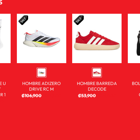
S
E U
HOMBRE ADIZERO
HOMBRE BARREDA
BO
Y
DRIVE RC M
DECODE
R 1
₡
106,900
₡
59,900
₡
53,900
₡
35,900
00