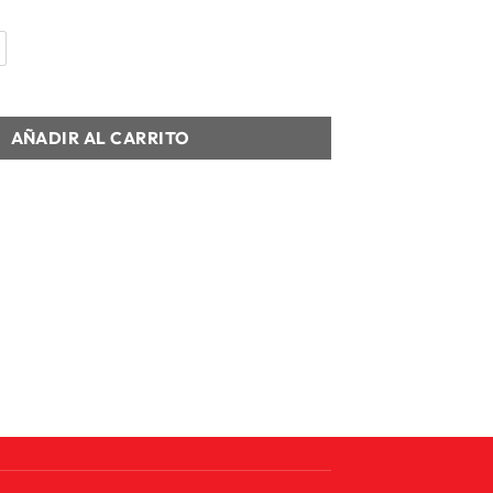
 LARGA HOMBRE M NSW CLUB TEE - LS cantidad
AÑADIR AL CARRITO