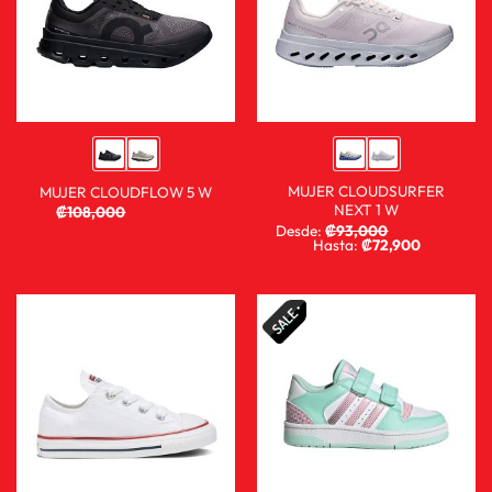
MUJER CLOUDSURFER
MUJER CLOUDFLOW 5 W
NEXT 1 W
₡
108,000
₡
80,900
Desde:
₡
93,000
₡
68,900
Hasta:
₡
72,900