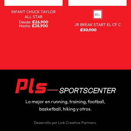
INFANT CHUCK TAYLOR
ALL STAR
Desde:
₡
26,900
JR BREAK START EL CF C
Hasta:
₡
28,900
₡
30,900
₡
24,900
Lo mejor en running, training, football,
basketball, hiking y otros.
Desarrollo por
Link Creative Partners
.