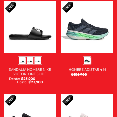
SANDALIA HOMBRE NIKE
HOMBRE ADISTAR 4 M
VICTORI ONE SLIDE
₡
106,900
₡
59,900
Desde:
₡
23,900
₡
14,900
Hasta:
₡
23,900