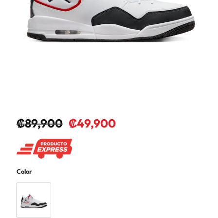
₡
89,900
₡
49,900
Color