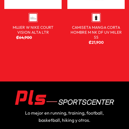
MUJER W NIKE COURT
CAMISETA MANGA CORTA
VISION ALTA LTR
HOMBRE M NK DF UV MILER
SS
₡
64,900
₡
23,900
₡
21,900
Lo mejor en running, training, football,
basketball, hiking y otros.