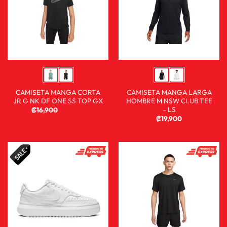
CAMISETA MANGA CORTA
CAMISETA MANGA LARGA
JR G NK DF ONE SS TOP GX
HOMBRE M NSW CLUB TEE
– LS
₡
16,900
₡
9,900
₡
19,900