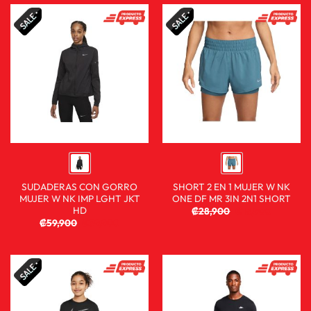
SUDADERAS CON GORRO
SHORT 2 EN 1 MUJER W NK
MUJER W NK IMP LGHT JKT
ONE DF MR 3IN 2N1 SHORT
HD
₡
28,900
₡
15,900
₡
59,900
₡
39,900