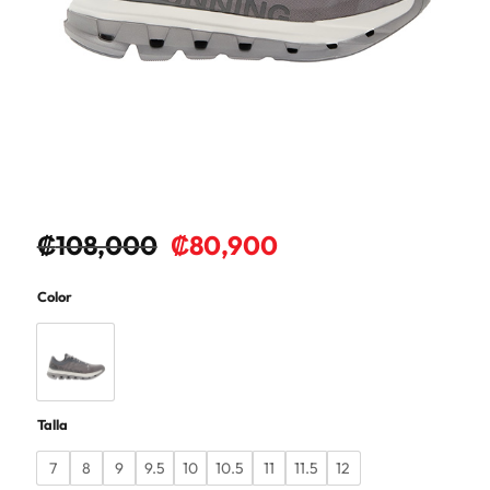
₡
108,000
₡
80,900
Color
Talla
7
8
9
9.5
10
10.5
11
11.5
12