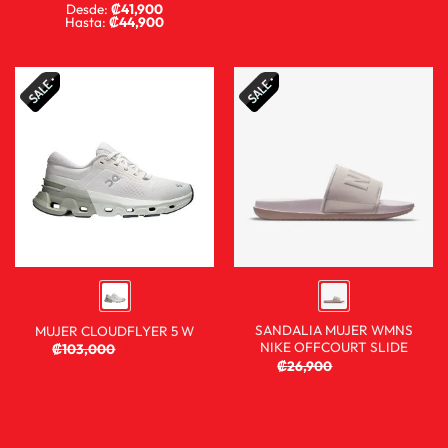
Desde:
₡
41,900
Hasta:
₡
44,900
SANDALIA MUJER WMNS
MUJER CLOUDFLYER 5 W
NIKE OFFCOURT SLIDE
₡
103,000
₡
76,900
₡
26,900
₡
17,900