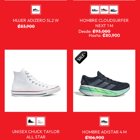
HOMBRE CLOUDSURFER
MUJER ADIZERO SL2 W
NEXT 1 M
₡
83,900
₡
59,900
Desde:
₡
93,000
₡
68,900
Hasta:
₡
80,900
UNISEX CHUCK TAYLOR
HOMBRE ADISTAR 4 M
ALL STAR
₡
106,900
₡
59,900