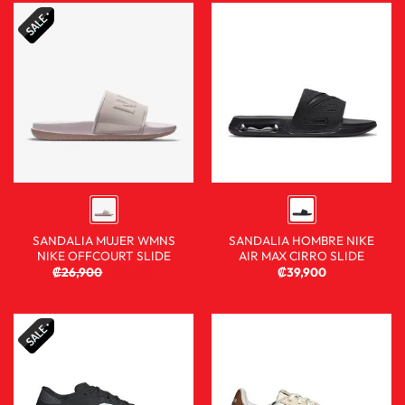
SANDALIA MUJER WMNS
SANDALIA HOMBRE NIKE
NIKE OFFCOURT SLIDE
AIR MAX CIRRO SLIDE
₡
26,900
₡
17,900
₡
39,900