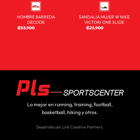
HOMBRE BARREDA
SANDALIA MUJER W NIKE
DECODE
VICTORI ONE SLIDE
₡
53,900
₡
35,900
₡
23,900
₡
18,900
Lo mejor en running, training, football,
basketball, hiking y otros.
Desarrollo por
Link Creative Partners
.