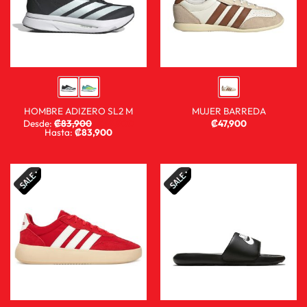
HOMBRE ADIZERO SL2 M
MUJER BARREDA
Desde:
₡
83,900
₡
59,900
₡
47,900
Hasta:
₡
83,900