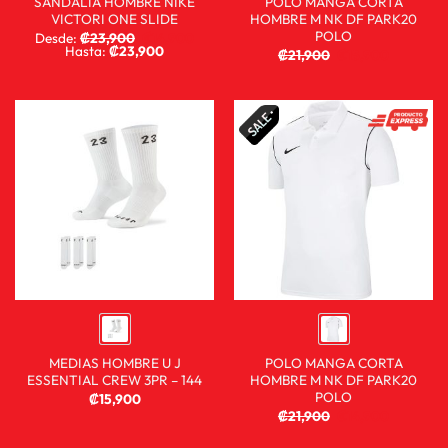
SANDALIA HOMBRE NIKE
POLO MANGA CORTA
VICTORI ONE SLIDE
HOMBRE M NK DF PARK20
POLO
Desde:
₡
23,900
₡
14,900
Hasta:
₡
23,900
₡
21,900
₡
15,900
MEDIAS HOMBRE U J
POLO MANGA CORTA
ESSENTIAL CREW 3PR – 144
HOMBRE M NK DF PARK20
POLO
₡
15,900
₡
21,900
₡
14,900