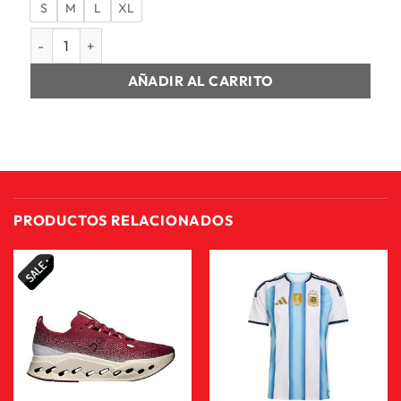
S
M
L
XL
SHORT 7 HOMBRE M NK DF FORM 7IN UL SHORT cantidad
AÑADIR AL CARRITO
PRODUCTOS RELACIONADOS