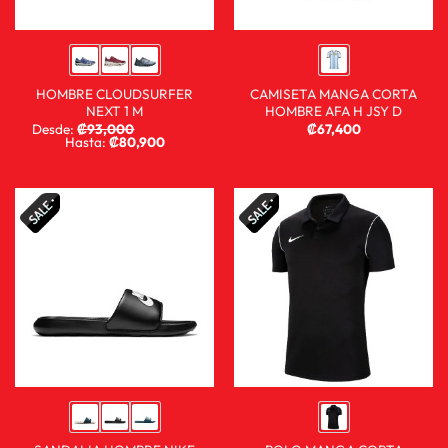
HOMBRE CLOUDSURFER
CAMISETA MANGA CORTA
NEXT 1 M
HOMBRE AFA H JSY D
Desde:
₡
93,000
₡
68,900
₡
67,400
Hasta:
₡
80,900