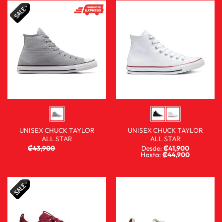
UNISEX CHUCK TAYLOR
UNISEX CHUCK TAYLOR
ALL STAR
ALL STAR
₡
43,900
₡
29,900
Desde:
₡
41,900
Hasta:
₡
44,900