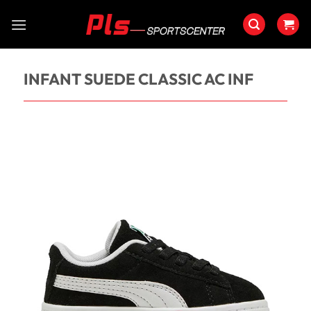
Saltar
al
contenido
INFANT SUEDE CLASSIC AC INF