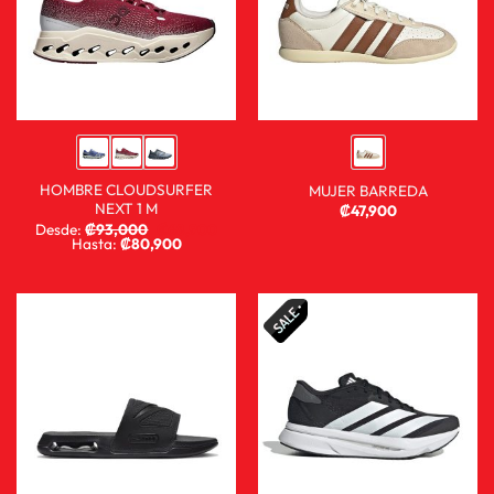
HOMBRE CLOUDSURFER
MUJER BARREDA
NEXT 1 M
₡
47,900
Desde:
₡
93,000
₡
68,900
Hasta:
₡
80,900