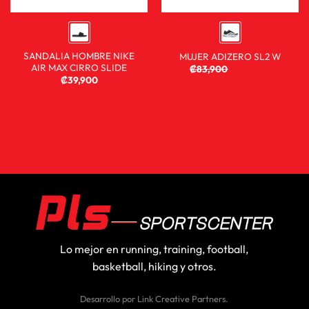
SANDALIA HOMBRE NIKE
MUJER ADIZERO SL2 W
AIR MAX CIRRO SLIDE
₡
83,900
₡
59,900
₡
39,900
Lo mejor en running, training, football,
basketball, hiking y otros.
Desarrollo por
Link Creative Partners
.