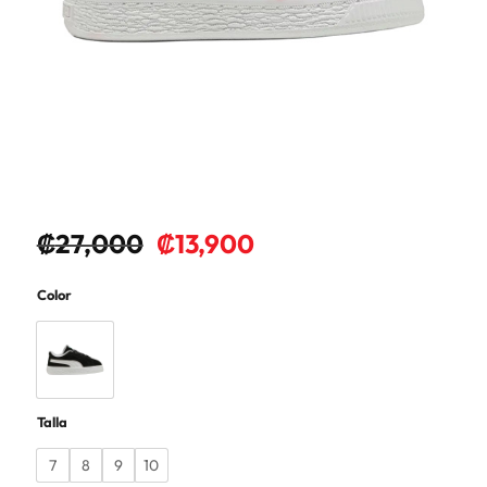
₡
27,000
₡
13,900
Color
Talla
7
8
9
10