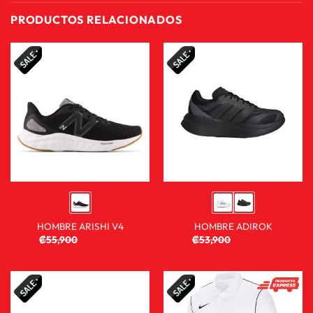
PRODUCTOS RELACIONADOS
HOMBRE ARISHI V4
HOMBRE ADIROK
₡
55,900
₡
38,900
₡
53,900
₡
35,900