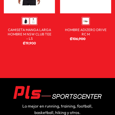
CAMISETA MANGA LARGA
HOMBRE ADIZERO DRIVE
HOMBRE M NSW CLUB TEE
RC M
– LS
₡
106,900
₡
59,900
₡
19,900
Lo mejor en running, training, football,
basketball, hiking y otros.