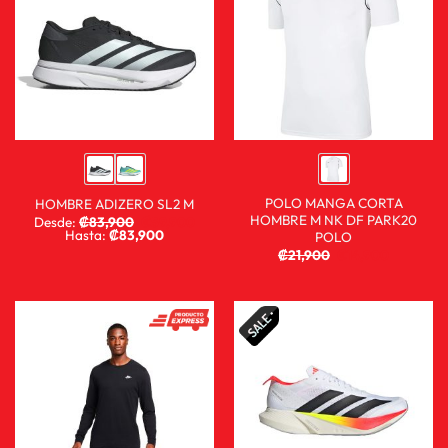
POLO MANGA CORTA
HOMBRE ADIZERO SL2 M
HOMBRE M NK DF PARK20
Desde:
₡
83,900
₡
59,900
Hasta:
₡
83,900
POLO
₡
21,900
₡
14,900