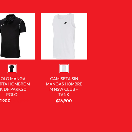
POLO MANGA
CAMISETA SIN
RTA HOMBRE M
MANGAS HOMBRE
K DF PARK20
M NSW CLUB –
POLO
TANK
1,900
₡
15,900
₡
16,900