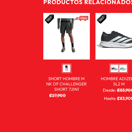
PRODUCTOS RELACIONADO
SHORT HOMBRE M
HOMBRE ADIZE
NK DF CHALLENGER
SL2 M
SHORT 72IN1
Desde:
₡
83,90
₡
59,900
₡
27,900
₡
13,900
Hasta:
₡
83,90