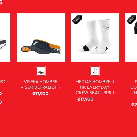
S
RO
VISERA HOMBRE
MEDIAS HOMBRE U
VISOR ULTRALIGHT
NK EVERYDAY
CO
CREW BBALL 3PR 1
N
0
₡
17,900
₡
17,900
₡
12,900
0
₡
2