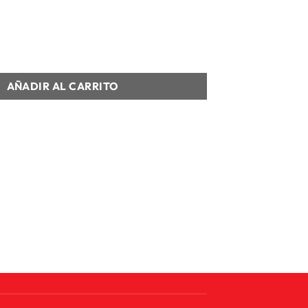
 J ESSENTIAL CREW 3PR - 144 cantidad
AÑADIR AL CARRITO