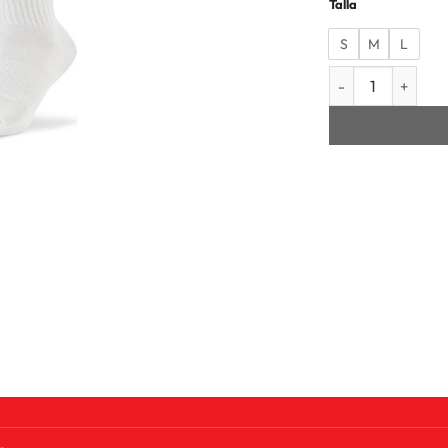
Talla
S
M
L
MEDIAS HOMBRE U