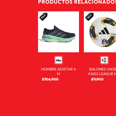
PRODUCTOS RELACIONADO
HOMBRE ADISTAR 4
BALONES UNIS
M
KNGS LEAGUE 
₡
106,900
₡
59,900
₡
9,900
₡
7,90