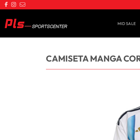
Saltar
al
contenido
MID SALE
CAMISETA MANGA COR