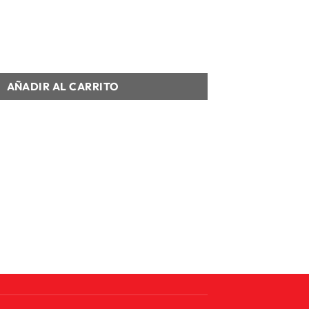
 CORTA HOMBRE AFA H JSY D cantidad
AÑADIR AL CARRITO