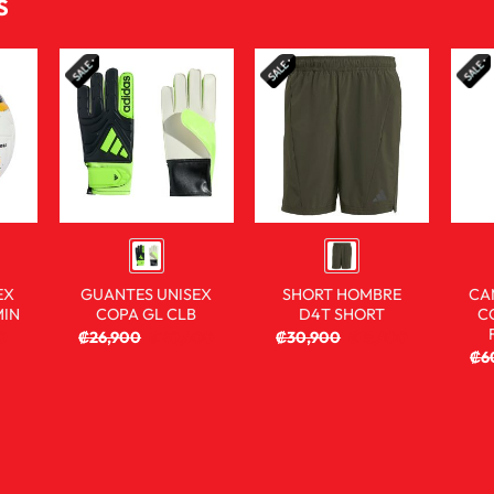
S
EX
GUANTES UNISEX
SHORT HOMBRE
CA
MIN
COPA GL CLB
D4T SHORT
C
0
₡
26,900
₡
20,900
₡
30,900
₡
18,900
₡
6