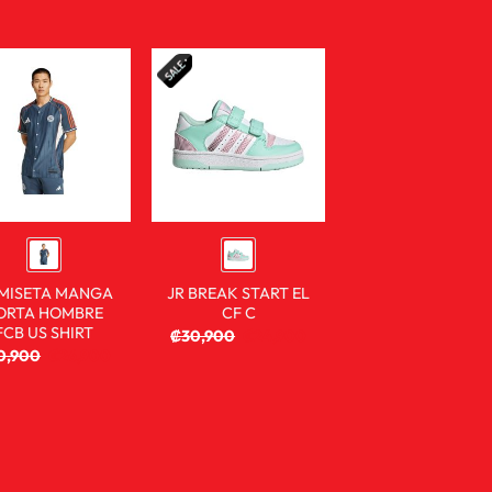
MISETA MANGA
JR BREAK START EL
ORTA HOMBRE
CF C
FCB US SHIRT
₡
30,900
₡
24,900
0,900
₡
26,900