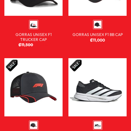
GORRAS UNISEX F1
GORRAS UNISEX F1 BB CAP
TRUCKER CAP
₡
11,000
₡
11,300
₡
7,900