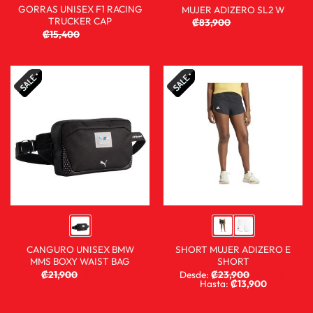
GORRAS UNISEX F1 RACING
MUJER ADIZERO SL2 W
TRUCKER CAP
₡
83,900
₡
59,900
₡
15,400
₡
8,900
CANGURO UNISEX BMW
SHORT MUJER ADIZERO E
MMS BOXY WAIST BAG
SHORT
₡
21,900
₡
14,900
Desde:
₡
23,900
₡
7,900
Hasta:
₡
13,900