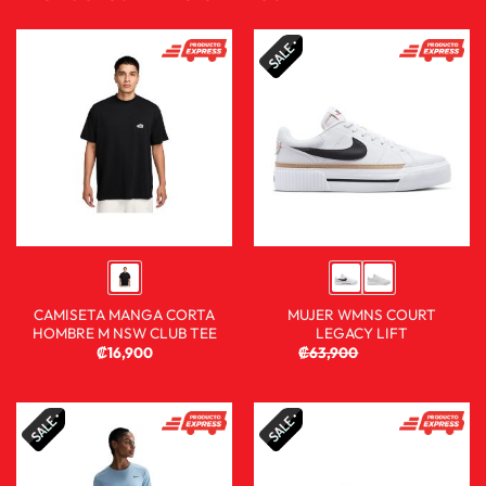
CAMISETA MANGA CORTA
MUJER WMNS COURT
HOMBRE M NSW CLUB TEE
LEGACY LIFT
₡
16,900
₡
63,900
₡
29,900