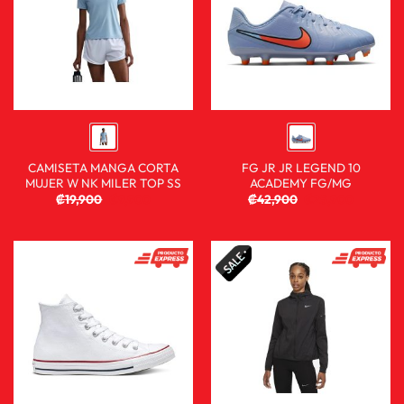
CAMISETA MANGA CORTA
FG JR JR LEGEND 10
MUJER W NK MILER TOP SS
ACADEMY FG/MG
₡
19,900
₡
9,900
₡
42,900
₡
25,900