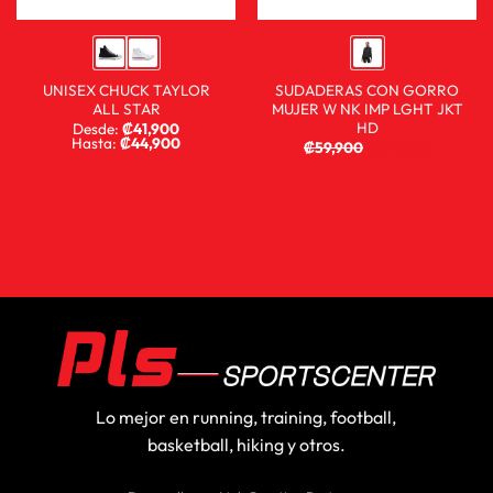
UNISEX CHUCK TAYLOR
SUDADERAS CON GORRO
ALL STAR
MUJER W NK IMP LGHT JKT
HD
Desde:
₡
41,900
Hasta:
₡
44,900
₡
59,900
₡
39,900
Lo mejor en running, training, football,
basketball, hiking y otros.