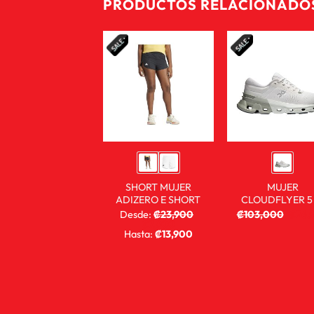
PRODUCTOS RELACIONADO
SHORT MUJER
MUJER
ADIZERO E SHORT
CLOUDFLYER 5
Desde:
₡
23,900
₡
103,000
₡
76,
₡
7,900
Hasta:
₡
13,900