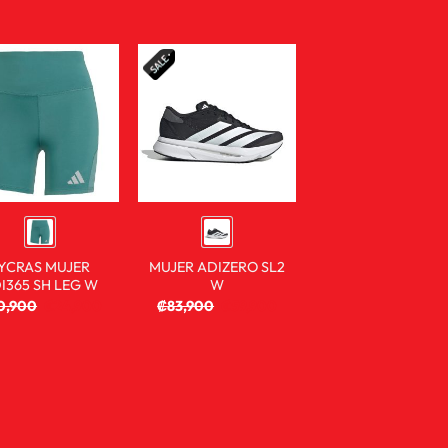
YCRAS MUJER
MUJER ADIZERO SL2
I365 SH LEG W
W
0,900
₡
24,900
₡
83,900
₡
59,900