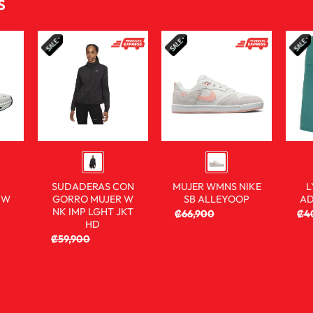
S
SUDADERAS CON
MUJER WMNS NIKE
L
 W
GORRO MUJER W
SB ALLEYOOP
AD
NK IMP LGHT JKT
900
₡
66,900
₡
29,900
₡
4
HD
₡
59,900
₡
39,900