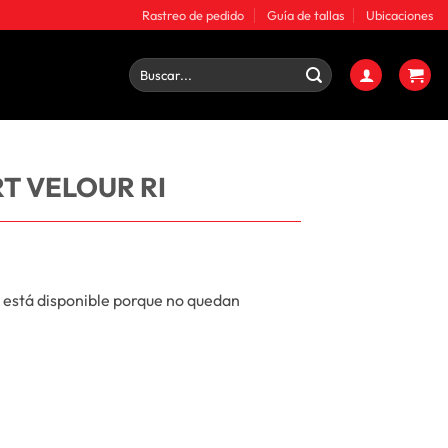
Rastreo de pedido
Guía de tallas
Ubicaciones
Buscar
por:
T VELOUR RI
 está disponible porque no quedan