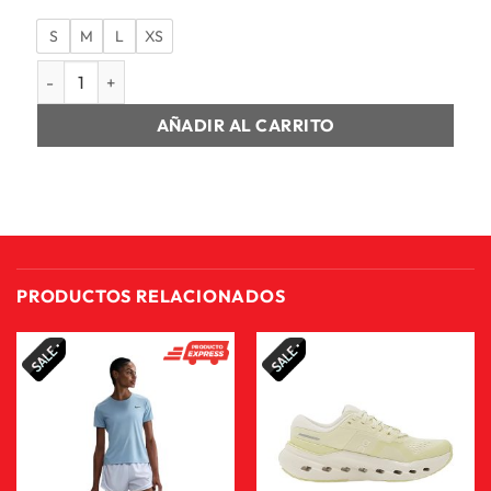
S
M
L
XS
CAMISETA MANGA CORTA MUJER W NK MILER TOP SS cantid
AÑADIR AL CARRITO
PRODUCTOS RELACIONADOS