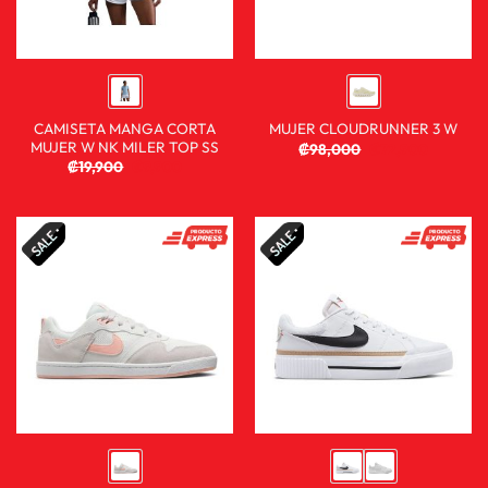
CAMISETA MANGA CORTA
MUJER CLOUDRUNNER 3 W
MUJER W NK MILER TOP SS
₡
98,000
₡
72,900
₡
19,900
₡
9,900