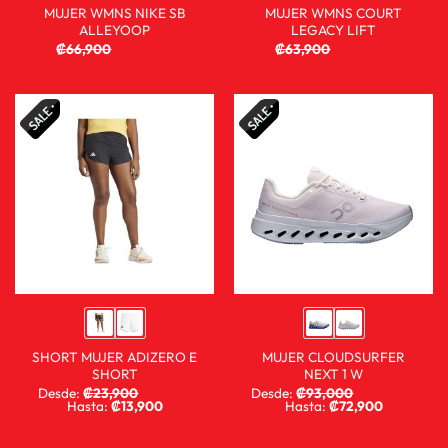
MUJER WMNS NIKE SB
MUJER WMNS COURT
ALLEYOOP
LEGACY LIFT
₡
66,900
₡
29,900
₡
63,900
₡
29,900
SHORT MUJER ADIZERO E
MUJER CLOUDSURFER
SHORT
NEXT 1 W
Desde:
₡
23,900
₡
7,900
Desde:
₡
93,000
₡
68,900
Hasta:
₡
13,900
Hasta:
₡
72,900