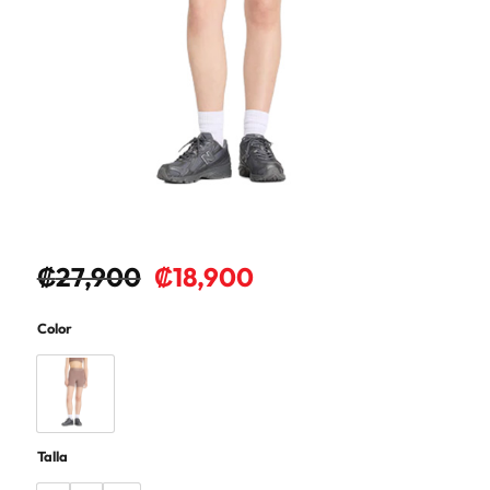
₡
27,900
₡
18,900
Color
Talla