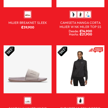
CAMISETA MANGA CORTA
MUJER BREAKNET SLEEK
MUJER W NK MILER TOP SS
₡
39,900
Desde:
₡
14,900
Hasta:
₡
21,900