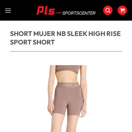
Saltar
al
contenido
SHORT MUJER NB SLEEK HIGH RISE
SPORT SHORT