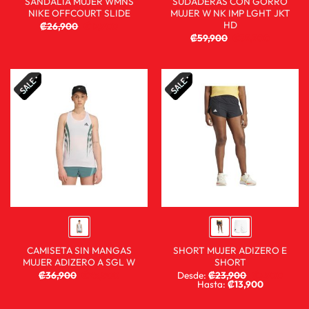
SANDALIA MUJER WMNS
SUDADERAS CON GORRO
NIKE OFFCOURT SLIDE
MUJER W NK IMP LGHT JKT
HD
₡
26,900
₡
17,900
₡
59,900
₡
39,900
CAMISETA SIN MANGAS
SHORT MUJER ADIZERO E
MUJER ADIZERO A SGL W
SHORT
₡
36,900
₡
23,900
Desde:
₡
23,900
₡
7,900
Hasta:
₡
13,900