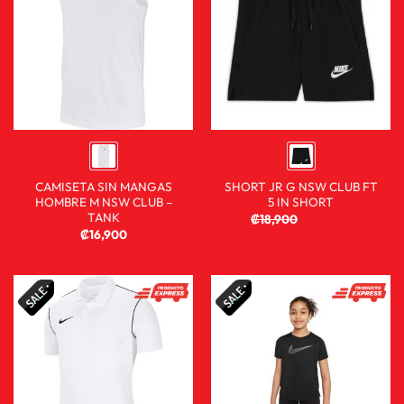
CAMISETA SIN MANGAS
SHORT JR G NSW CLUB FT
HOMBRE M NSW CLUB –
5 IN SHORT
TANK
₡
18,900
₡
12,900
₡
16,900