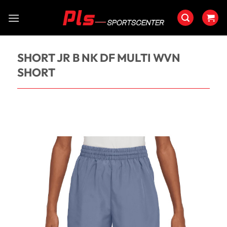
Saltar
al
contenido
SHORT JR B NK DF MULTI WVN
SHORT