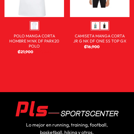
POLO MANGA CORTA
CAMISETA MANGA CORTA
HOMBRE M NK DF PARK20
JR G NK DF ONE SS TOP GX
POLO
₡
16,900
₡
9,900
₡
21,900
₡
14,900
Lo mejor en running, training, football,
basketball, hiking y otros.