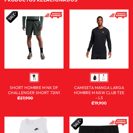
SHORT HOMBRE M NK DF
CAMISETA MANGA LARGA
CHALLENGER SHORT 72IN1
HOMBRE M NSW CLUB TEE
– LS
₡
27,900
₡
13,900
₡
19,900