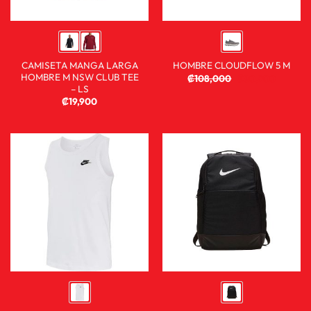
CAMISETA MANGA LARGA
HOMBRE CLOUDFLOW 5 M
HOMBRE M NSW CLUB TEE
₡
108,000
₡
80,900
– LS
₡
19,900