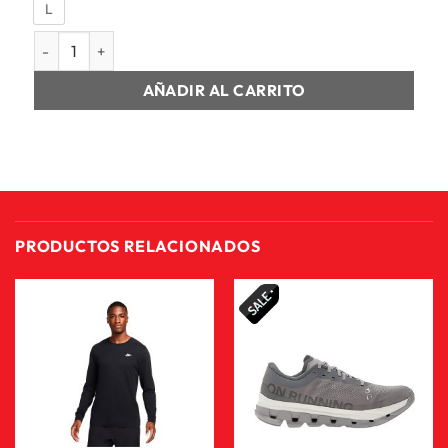
L
SHORT HOMBRE M RUN VELOCITY 5 SHORT cantidad
AÑADIR AL CARRITO
PRODUCTOS RELACIONADOS