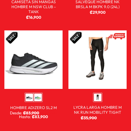
CAMISETA SIN MANGAS
SALVEQUE HOMBRE NK
HOMBRE M NSW CLUB –
BRSLA M BKPK 9.0 (24L)
TANK
₡
29,900
₡
16,900
LYCRA LARGA HOMBRE M
HOMBRE ADIZERO SL2 M
NK RUN MOBILITY TIGHT
Desde:
₡
83,900
₡
59,900
Hasta:
₡
83,900
₡
35,900
₡
13,900