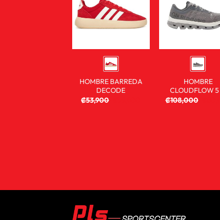
HOMBRE BARREDA
HOMBRE
DECODE
CLOUDFLOW 5
₡
53,900
₡
35,900
₡
108,000
₡
80,