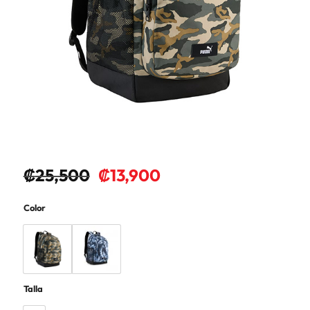
₡
25,500
₡
13,900
Color
Talla