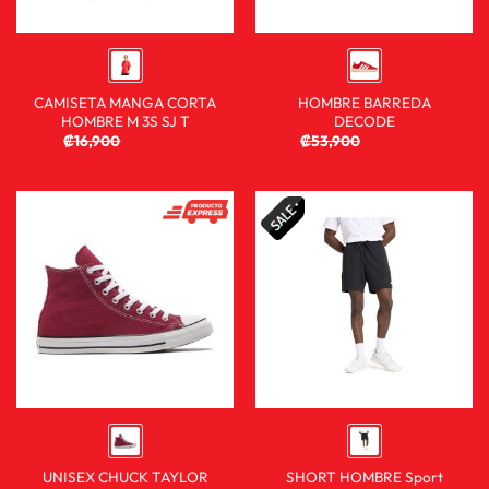
CAMISETA MANGA CORTA
HOMBRE BARREDA
HOMBRE M 3S SJ T
DECODE
₡
16,900
₡
10,900
₡
53,900
₡
35,900
UNISEX CHUCK TAYLOR
SHORT HOMBRE Sport