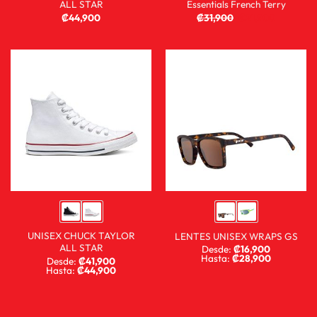
ALL STAR
Essentials French Terry
₡
44,900
₡
31,900
₡
21,900
UNISEX CHUCK TAYLOR
LENTES UNISEX WRAPS GS
ALL STAR
Desde:
₡
16,900
Hasta:
₡
28,900
Desde:
₡
41,900
Hasta:
₡
44,900