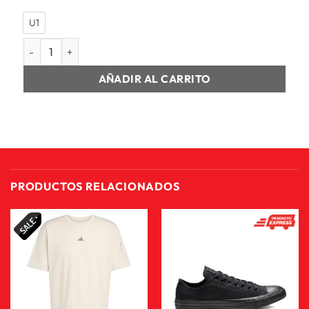
U1
GORRAS UNISEX ESS METAL PUMA CAT BB CAP cantidad
AÑADIR AL CARRITO
PRODUCTOS RELACIONADOS