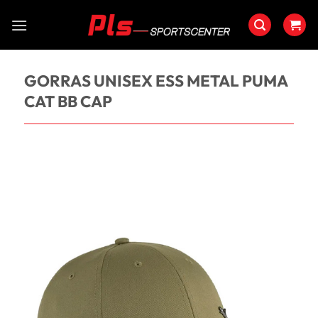
Saltar
al
contenido
GORRAS UNISEX ESS METAL PUMA
CAT BB CAP