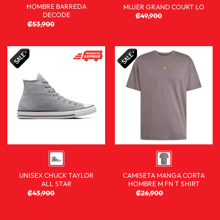
HOMBRE BARREDA
MUJER GRAND COURT LO
DECODE
₡
49,900
₡
39,900
₡
53,900
₡
35,900
UNISEX CHUCK TAYLOR
CAMISETA MANGA CORTA
ALL STAR
HOMBRE M FN T SHIRT
₡
43,900
₡
29,900
₡
26,900
₡
17,900