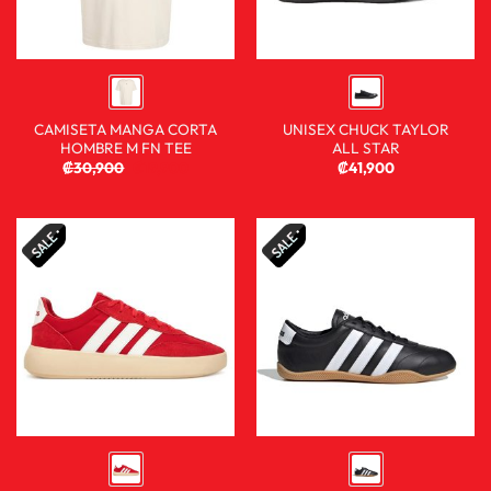
CAMISETA MANGA CORTA
UNISEX CHUCK TAYLOR
HOMBRE M FN TEE
ALL STAR
₡
30,900
₡
19,900
₡
41,900