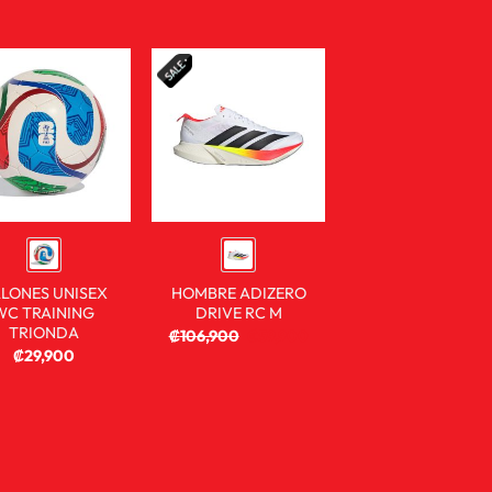
LONES UNISEX
HOMBRE ADIZERO
WC TRAINING
DRIVE RC M
TRIONDA
₡
106,900
₡
59,900
₡
29,900