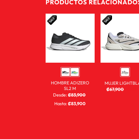
PRODUCTOS RELACIONADO
HOMBRE ADIZERO
MUJER LIGHTBL
SL2 M
₡
67,900
₡
36,9
Desde:
₡
83,900
₡
59,900
Hasta:
₡
83,900