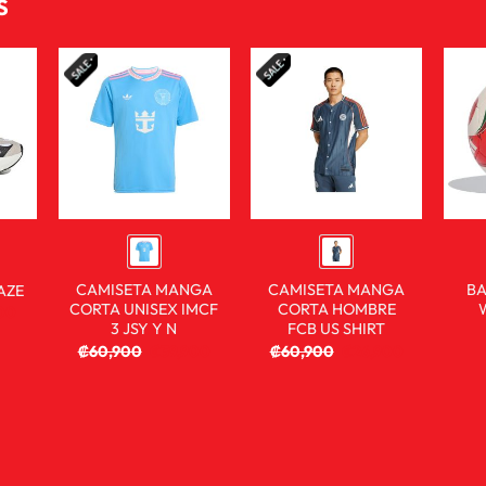
S
CAMISETA MANGA
CAMISETA MANGA
BA
AZE
CORTA UNISEX IMCF
CORTA HOMBRE
00
3 JSY Y N
FCB US SHIRT
₡
60,900
₡
39,900
₡
60,900
₡
26,900