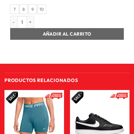
7
8
9
10
GUANTES UNISEX COPA GL CLB cantidad
AÑADIR AL CARRITO
PRODUCTOS RELACIONADOS