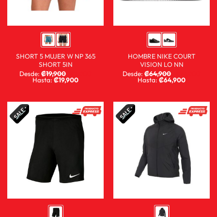
SHORT 5 MUJER W NP 365
HOMBRE NIKE COURT
SHORT 5IN
VISION LO NN
Desde:
₡
19,900
₡
9,900
Desde:
₡
64,900
₡
29,900
Hasta:
₡
19,900
Hasta:
₡
64,900