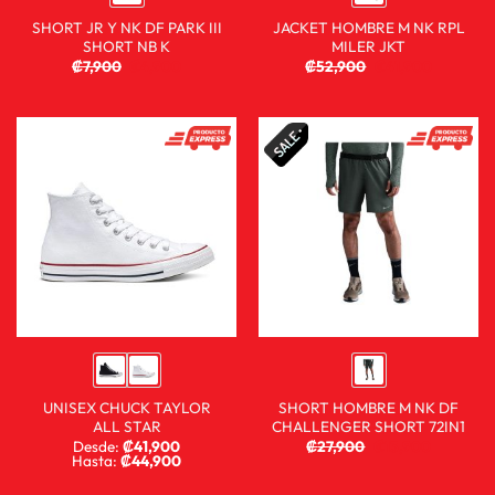
SHORT JR Y NK DF PARK III
JACKET HOMBRE M NK RPL
SHORT NB K
MILER JKT
₡
7,900
₡
4,900
₡
52,900
₡
41,900
UNISEX CHUCK TAYLOR
SHORT HOMBRE M NK DF
ALL STAR
CHALLENGER SHORT 72IN1
Desde:
₡
41,900
₡
27,900
₡
13,900
Hasta:
₡
44,900