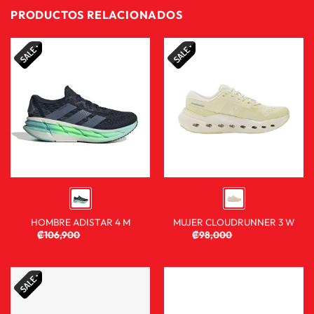
PRODUCTOS RELACIONADOS
HOMBRE ADISTAR 4 M
MUJER CLOUDRUNNER 3 W
₡
106,900
₡
59,900
₡
98,000
₡
72,900