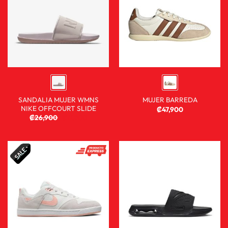
SANDALIA MUJER WMNS
MUJER BARREDA
NIKE OFFCOURT SLIDE
₡
47,900
₡
26,900
₡
17,900