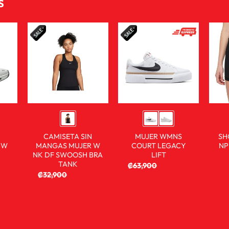
S
CAMISETA SIN
MUJER WMNS
SH
 W
MANGAS MUJER W
COURT LEGACY
NP
NK DF SWOOSH BRA
LIFT
900
TANK
₡
63,900
₡
29,900
₡
32,900
₡
19,900