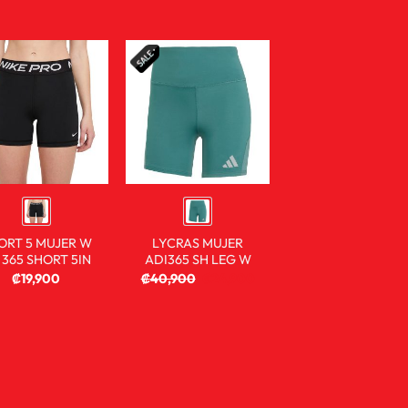
ORT 5 MUJER W
LYCRAS MUJER
 365 SHORT 5IN
ADI365 SH LEG W
₡
19,900
₡
40,900
₡
24,900