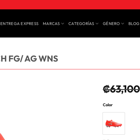
ENTREGA EXPRESS
MARCAS
CATEGORÍAS
GÉNERO
BLOG
H FG/ AG WNS
₡
63,100
Color