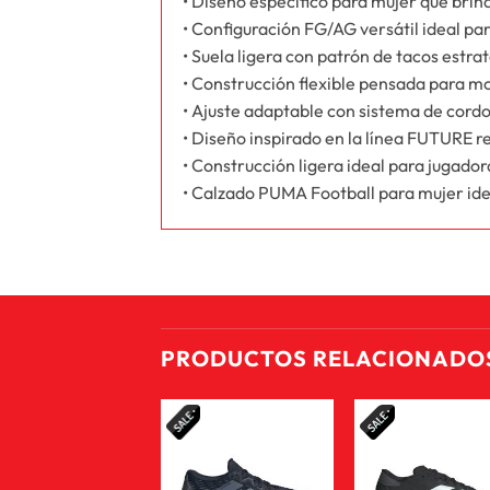
• Diseño específico para mujer que bri
• Configuración FG/AG versátil ideal pa
• Suela ligera con patrón de tacos estra
• Construcción flexible pensada para m
• Ajuste adaptable con sistema de cord
• Diseño inspirado en la línea FUTURE r
• Construcción ligera ideal para jugado
• Calzado PUMA Football para mujer ide
PRODUCTOS RELACIONADO