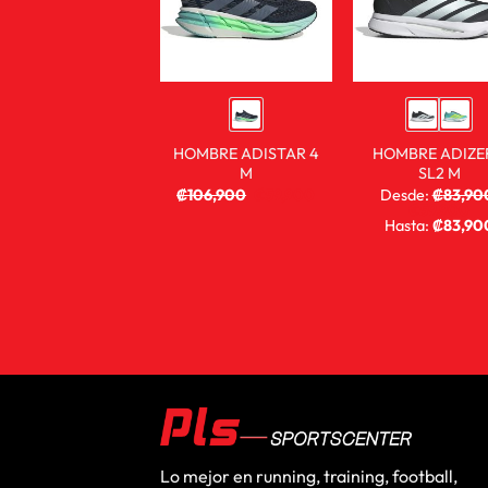
HOMBRE ADISTAR 4
HOMBRE ADIZE
M
SL2 M
₡
106,900
₡
59,900
Desde:
₡
83,90
₡
59,900
Hasta:
₡
83,90
Lo mejor en running, training, football,