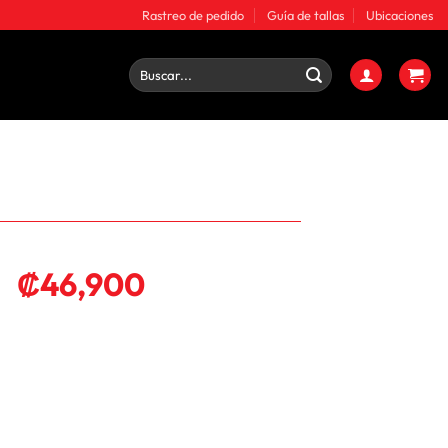
Rastreo de pedido
Guía de tallas
Ubicaciones
Buscar
por:
₡
46,900