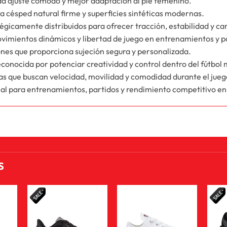
nda ajuste cómodo y mejor adaptación al pie femenino.
ra césped natural firme y superficies sintéticas modernas.
tégicamente distribuidos para ofrecer tracción, estabilidad y ca
ovimientos dinámicos y libertad de juego en entrenamientos y p
ones que proporciona sujeción segura y personalizada.
econocida por potenciar creatividad y control dentro del fútbol
ras que buscan velocidad, movilidad y comodidad durante el jueg
al para entrenamientos, partidos y rendimiento competitivo e
S