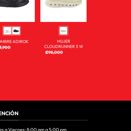
MUJER
MBRE ADIROK
CLOUDRUNNER 3 W
3,900
₡
35,900
₡
98,000
₡
72,900
ENCIÓN
es a Viernes: 8:00 am a 5:00 pm