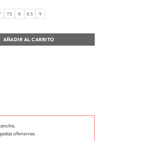
7
7.5
8
8.5
9
MATCH FG/ AG WNS cantidad
AÑADIR AL CARRITO
cancha.
ugadas ofensivas.