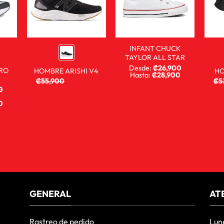
INFANT CHUCK
TAYLOR ALL STAR
Desde:
₡
26,900
RO
HOMBRE ARISHI V4
HO
Hasta:
₡
28,900
₡
55,900
₡
38,900
₡
5
0
0
GENERAL
AT
Rastreo de pedido
Lun