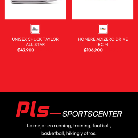
UNISEX CHUCK TAYLOR
HOMBRE ADIZERO DRIVE
ALL STAR
RC M
₡
43,900
₡
29,900
₡
106,900
₡
59,900
Lo mejor en running, training, football,
basketball, hiking y otros.