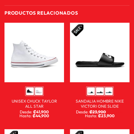
PRODUCTOS RELACIONADOS
UNISEX CHUCK TAYLOR
SANDALIA HOMBRE NIKE
ALL STAR
VICTORI ONE SLIDE
Desde:
₡
41,900
Desde:
₡
23,900
₡
14,900
Hasta:
₡
44,900
Hasta:
₡
23,900