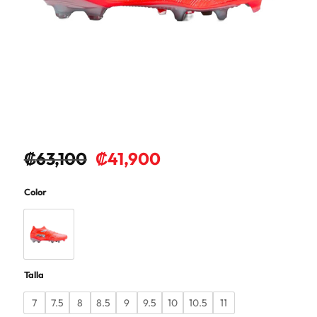
₡
63,100
₡
41,900
Color
Talla
7
7.5
8
8.5
9
9.5
10
10.5
11