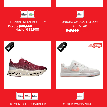
UNISEX CHUCK TAYLOR
HOMBRE ADIZERO SL2 M
ALL STAR
Desde:
₡
83,900
₡
59,900
Hasta:
₡
83,900
₡
43,900
₡
29,900
HOMBRE CLOUDSURFER
MUJER WMNS NIKE SB