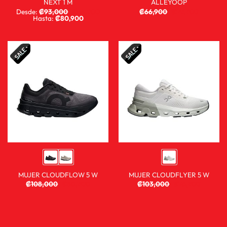
NEXT 1 M
ALLEYOOP
Desde:
₡
93,000
₡
68,900
₡
66,900
₡
29,900
Hasta:
₡
80,900
MUJER CLOUDFLOW 5 W
MUJER CLOUDFLYER 5 W
₡
108,000
₡
80,900
₡
103,000
₡
76,900