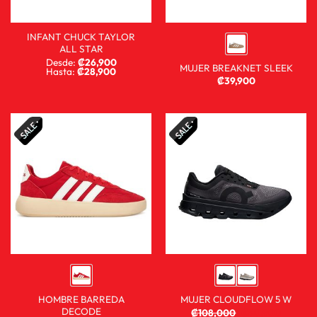
INFANT CHUCK TAYLOR
ALL STAR
Desde:
₡
26,900
MUJER BREAKNET SLEEK
Hasta:
₡
28,900
₡
39,900
HOMBRE BARREDA
MUJER CLOUDFLOW 5 W
DECODE
₡
108,000
₡
80,900