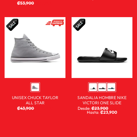
₡
53,900
₡
35,900
UNISEX CHUCK TAYLOR
SANDALIA HOMBRE NIKE
ALL STAR
VICTORI ONE SLIDE
₡
43,900
₡
29,900
Desde:
₡
23,900
₡
14,900
Hasta:
₡
23,900