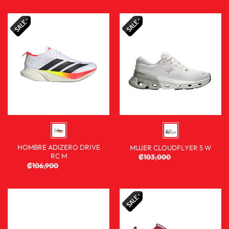
HOMBRE ADIZERO DRIVE
MUJER CLOUDFLYER 5 W
RC M
₡
103,000
₡
76,900
₡
106,900
₡
59,900