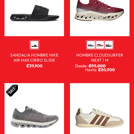
SANDALIA HOMBRE NIKE
HOMBRE CLOUDSURFER
AIR MAX CIRRO SLIDE
NEXT 1 M
₡
39,900
Desde:
₡
93,000
₡
68,900
Hasta:
₡
80,900