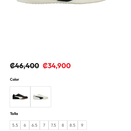
₡
46,400
₡
34,900
Color
Talla
5.5
6
6.5
7
7.5
8
8.5
9