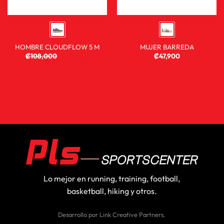
HOMBRE CLOUDFLOW 5 M
MUJER BARREDA
₡
108,000
₡
80,900
₡
47,900
Lo mejor en running, training, football,
basketball, hiking y otros.
Desarrollo por
Link Creative Partners
.