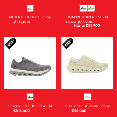
MUJER CLOUDFLYER 5 W
HOMBRE ADIZERO SL2 M
₡
103,000
₡
76,900
Desde:
₡
83,900
₡
59,900
Hasta:
₡
83,900
HOMBRE CLOUDFLOW 5 M
MUJER CLOUDRUNNER 3 W
₡
108,000
₡
80,900
₡
98,000
₡
72,900