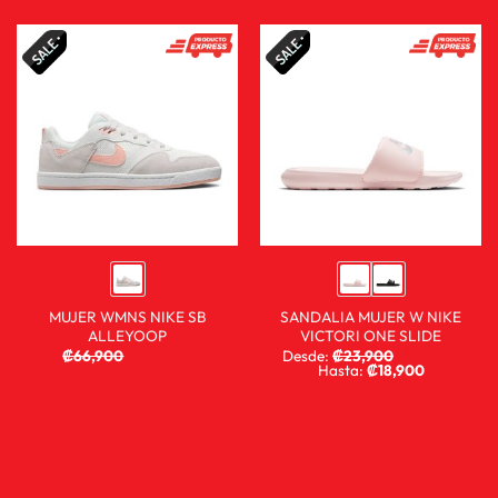
MUJER WMNS NIKE SB
SANDALIA MUJER W NIKE
ALLEYOOP
VICTORI ONE SLIDE
₡
66,900
₡
29,900
Desde:
₡
23,900
₡
15,900
Hasta:
₡
18,900