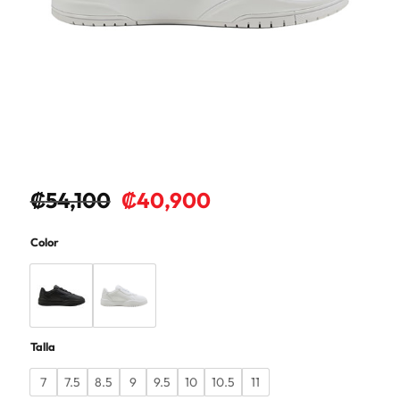
₡
54,100
₡
40,900
Color
Talla
7
7.5
8.5
9
9.5
10
10.5
11