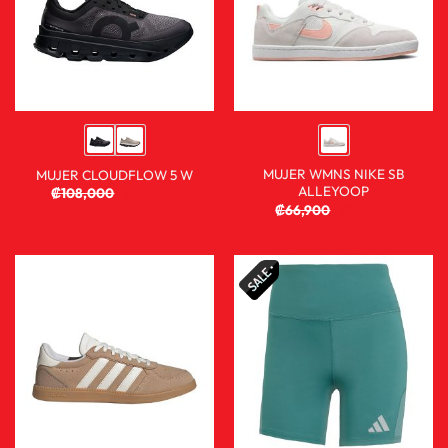
MUJER WMNS NIKE SB
MUJER CLOUDFLOW 5 W
ALLEYOOP
₡
108,000
₡
80,900
₡
66,900
₡
29,900