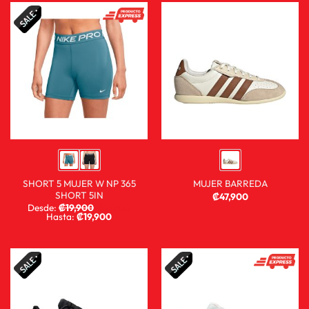
SHORT 5 MUJER W NP 365
MUJER BARREDA
SHORT 5IN
₡
47,900
Desde:
₡
19,900
₡
9,900
Hasta:
₡
19,900