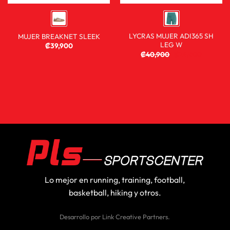
LYCRAS MUJER ADI365 SH
MUJER BREAKNET SLEEK
LEG W
₡
39,900
₡
40,900
₡
24,900
Lo mejor en running, training, football,
basketball, hiking y otros.
Desarrollo por
Link Creative Partners
.