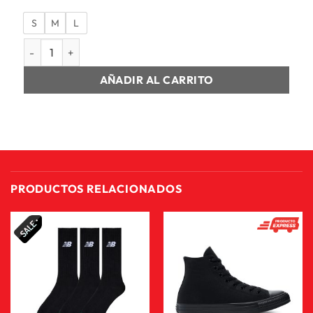
S
M
L
JACKET HOMBRE T7 ALWAYS ON TRACK JACKET DK cantida
AÑADIR AL CARRITO
PRODUCTOS RELACIONADOS