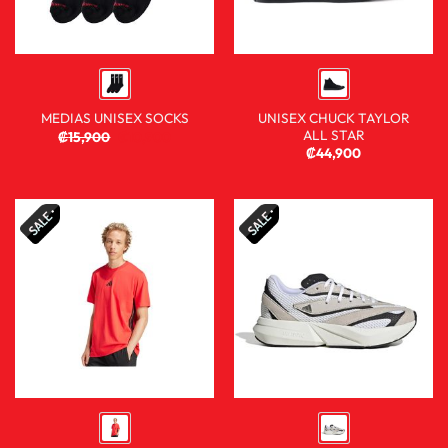
UNISEX CHUCK TAYLOR
MEDIAS UNISEX SOCKS
ALL STAR
₡
15,900
₡
10,900
₡
44,900