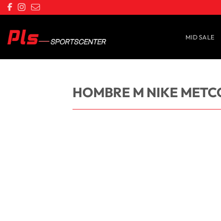
Saltar
al
contenido
MID SALE
HOMBRE M NIKE METC