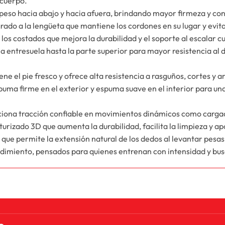
 cuerpo.
l peso hacia abajo y hacia afuera, brindando mayor firmeza y con
rado a la lengüeta que mantiene los cordones en su lugar y evi
os costados que mejora la durabilidad y el soporte al escalar 
a entresuela hasta la parte superior para mayor resistencia al
ne el pie fresco y ofrece alta resistencia a rasguños, cortes y a
uma firme en el exterior y espuma suave en el interior para un
iona tracción confiable en movimientos dinámicos como cargada
urizado 3D que aumenta la durabilidad, facilita la limpieza y 
 que permite la extensión natural de los dedos al levantar pesas 
endimiento, pensados para quienes entrenan con intensidad y busc