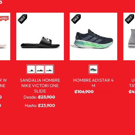
S
R W
SANDALIA HOMBRE
HOMBRE ADISTAR 4
U
ONE
NIKE VICTORI ONE
M
TA
SLIDE
₡
106,900
₡
59,900
₡
4
0
Desde:
₡
23,900
₡
14,900
0
Hasta:
₡
23,900