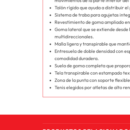
movimientos de la parte inferior del
Talón rígido que ayuda a distribuir e
Sistema de traba para agujetas integ
Revestimiento de goma ampliado en l
Goma lateral que se extiende desde l
multidireccionales.
Malla ligera y transpirable que mantie
Entresuela de doble densidad con esp
comodidad duradera.
Suela de goma completa que proporc
Tela transpirable con estampado text
Zona de la punta con soporte flexible
Tenis elegidos por atletas de alto r