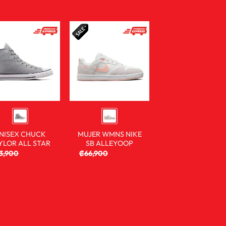
NISEX CHUCK
MUJER WMNS NIKE
YLOR ALL STAR
SB ALLEYOOP
3,900
₡
29,900
₡
66,900
₡
29,900