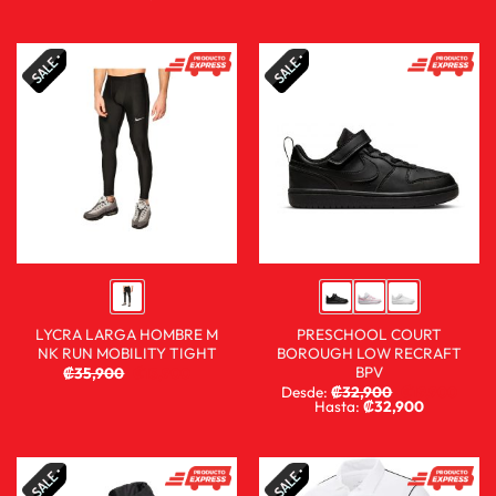
LYCRA LARGA HOMBRE M
PRESCHOOL COURT
NK RUN MOBILITY TIGHT
BOROUGH LOW RECRAFT
BPV
₡
35,900
₡
13,900
Desde:
₡
32,900
₡
19,900
Hasta:
₡
32,900