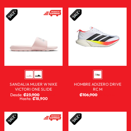
SANDALIA MUJER W NIKE
HOMBRE ADIZERO DRIVE
VICTORI ONE SLIDE
RC M
Desde:
₡
23,900
₡
15,900
₡
106,900
₡
59,900
Hasta:
₡
18,900