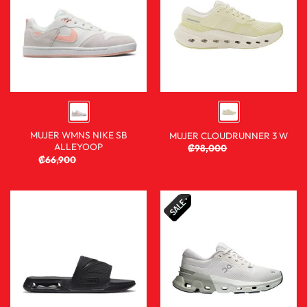
MUJER WMNS NIKE SB
MUJER CLOUDRUNNER 3 W
ALLEYOOP
₡
98,000
₡
72,900
₡
66,900
₡
29,900