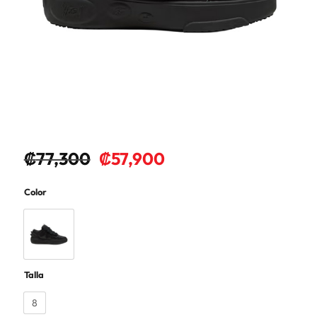
₡
77,300
₡
57,900
Color
Talla
8