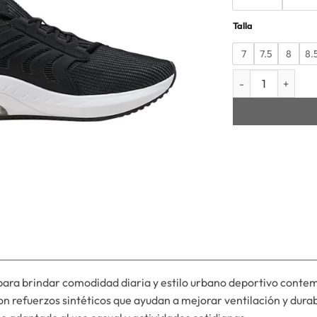
Talla
7
7.5
8
8.
HOMBRE AYRO ST
ra brindar comodidad diaria y estilo urbano deportivo conte
on refuerzos sintéticos que ayudan a mejorar ventilación y durab