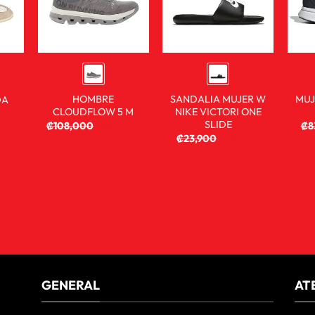
HOMBRE
SANDALIA MUJER W
MUJ
DA
CLOUDFLOW 5 M
NIKE VICTORI ONE
SLIDE
₡
108,000
₡
80,900
₡
8
₡
23,900
₡
18,900
GENERAL
AT