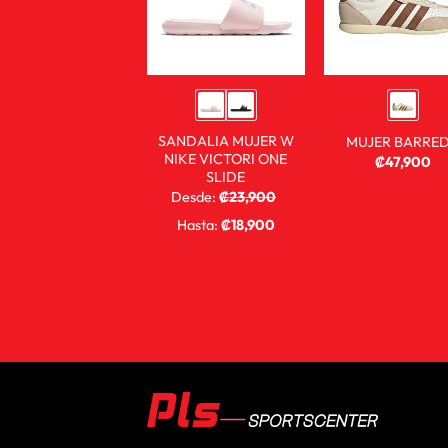
SANDALIA MUJER W
MUJER BARRE
NIKE VICTORI ONE
₡
47,900
SLIDE
Desde:
₡
23,900
₡
15,900
Hasta:
₡
18,900