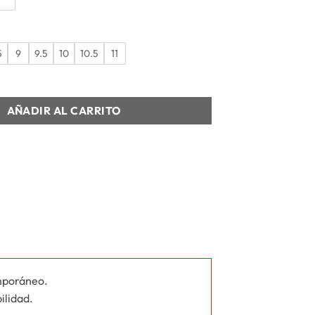
5
9
9.5
10
10.5
11
REET cantidad
AÑADIR AL CARRITO
mporáneo.
ilidad.