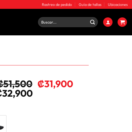
Rastreo de pedido
Guía de tallas
Ubicaciones
Buscar
por:
₡
51,500
₡
31,900
₡
32,900