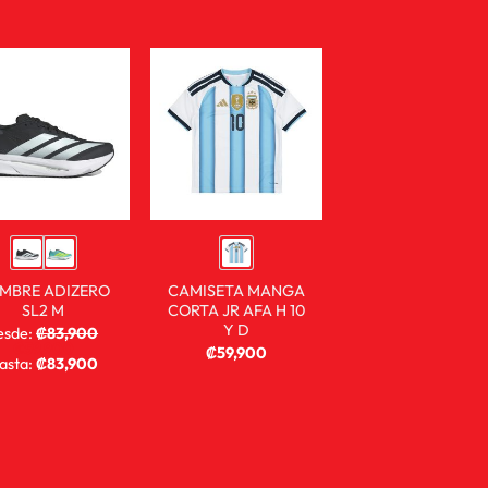
MBRE ADIZERO
CAMISETA MANGA
SL2 M
CORTA JR AFA H 10
Y D
esde:
₡
83,900
₡
59,900
₡
59,900
asta:
₡
83,900