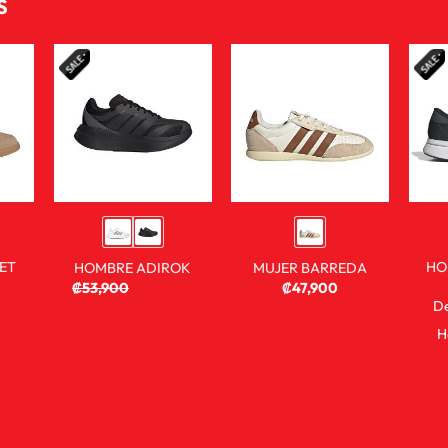
S
ET
HO
HOMBRE ADIROK
MUJER BARREDA
₡
53,900
₡
35,900
₡
47,900
D
H