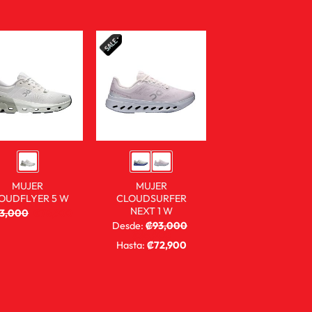
MUJER
MUJER
OUDFLYER 5 W
CLOUDSURFER
NEXT 1 W
03,000
₡
76,900
Desde:
₡
93,000
₡
68,900
Hasta:
₡
72,900