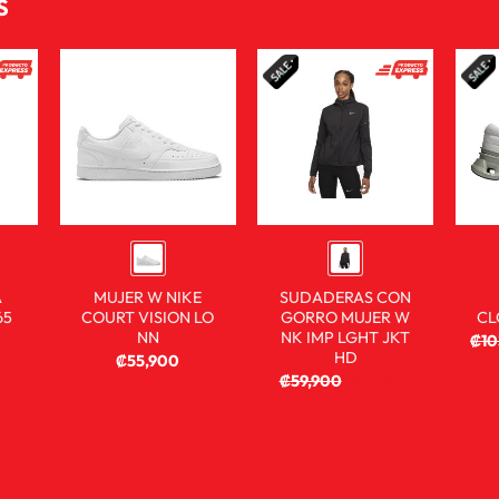
S
A
MUJER W NIKE
SUDADERAS CON
65
COURT VISION LO
GORRO MUJER W
CL
NN
NK IMP LGHT JKT
₡
1
HD
00
₡
55,900
₡
59,900
₡
39,900