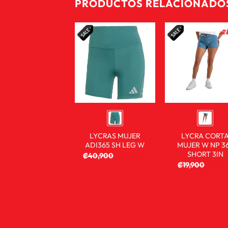
PRODUCTOS RELACIONADO
LYCRAS MUJER
LYCRA CORT
ADI365 SH LEG W
MUJER W NP 3
SHORT 3IN
₡
40,900
₡
24,900
₡
19,900
₡
9,9