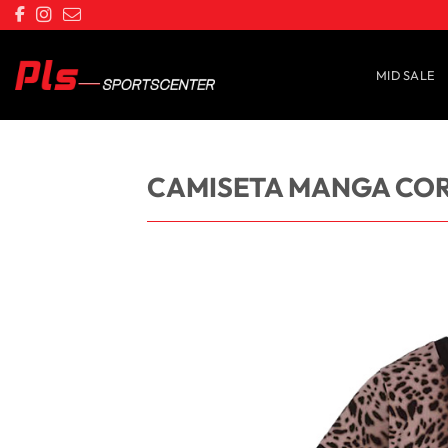
Saltar
al
contenido
MID SALE
CAMISETA MANGA COR