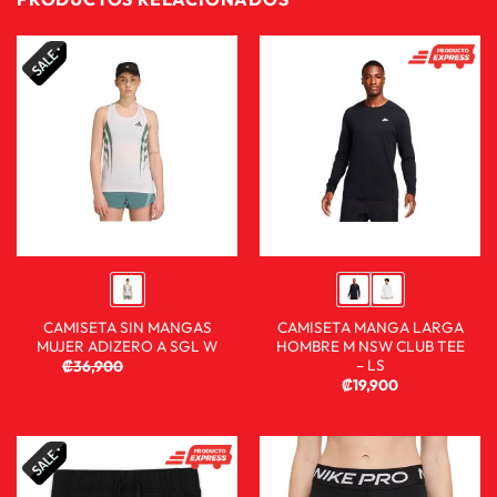
CAMISETA SIN MANGAS
CAMISETA MANGA LARGA
MUJER ADIZERO A SGL W
HOMBRE M NSW CLUB TEE
– LS
₡
36,900
₡
23,900
₡
19,900