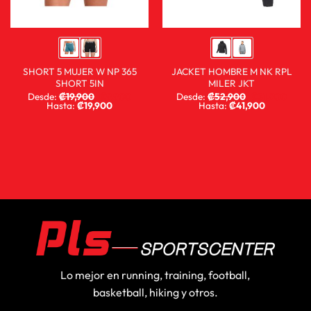
SHORT 5 MUJER W NP 365
JACKET HOMBRE M NK RPL
SHORT 5IN
MILER JKT
Desde:
₡
19,900
₡
9,900
Desde:
₡
52,900
₡
31,900
Hasta:
₡
19,900
Hasta:
₡
41,900
Lo mejor en running, training, football,
basketball, hiking y otros.