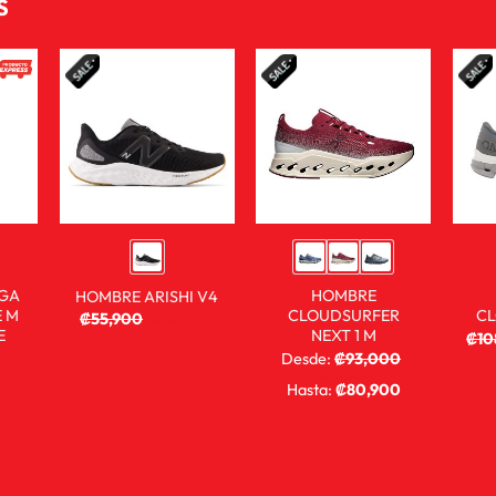
S
NGA
HOMBRE
HOMBRE ARISHI V4
 M
CLOUDSURFER
CL
₡
55,900
₡
38,900
E
NEXT 1 M
₡
10
Desde:
₡
93,000
₡
68,900
Hasta:
₡
80,900