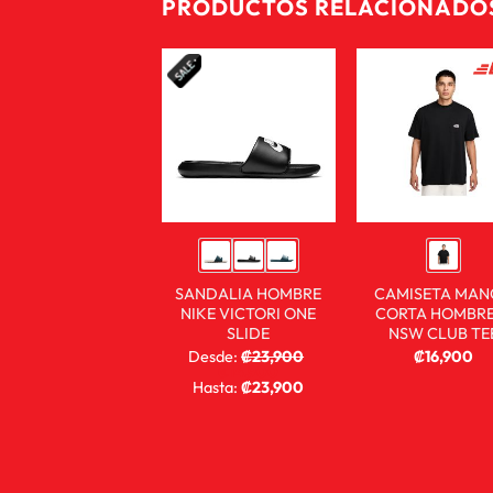
PRODUCTOS RELACIONADO
SANDALIA HOMBRE
CAMISETA MA
NIKE VICTORI ONE
CORTA HOMBRE
SLIDE
NSW CLUB TE
Desde:
₡
23,900
₡
16,900
₡
14,900
Hasta:
₡
23,900