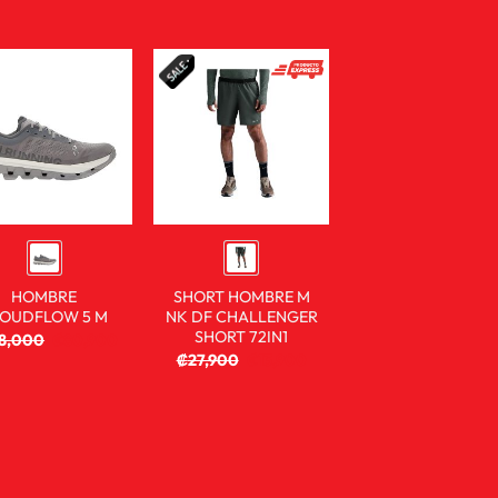
HOMBRE
SHORT HOMBRE M
OUDFLOW 5 M
NK DF CHALLENGER
SHORT 72IN1
8,000
₡
80,900
₡
27,900
₡
13,900