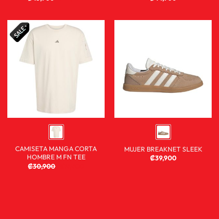
CAMISETA MANGA CORTA
MUJER BREAKNET SLEEK
HOMBRE M FN TEE
₡
39,900
₡
30,900
₡
19,900