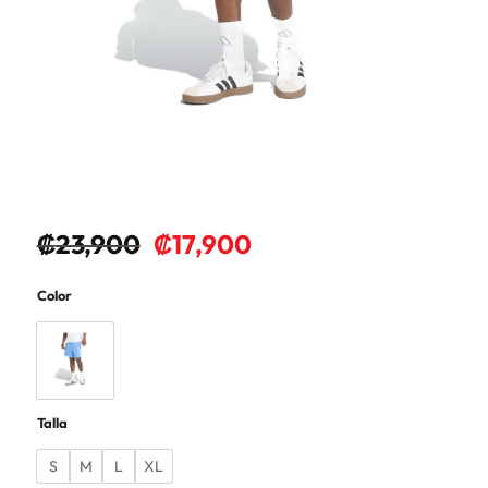
₡
23,900
₡
17,900
Color
Talla
S
M
L
XL