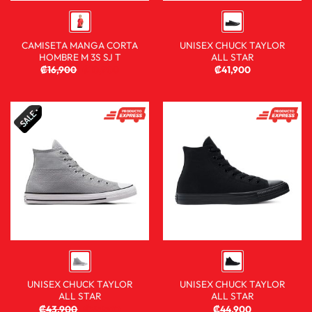
CAMISETA MANGA CORTA
UNISEX CHUCK TAYLOR
HOMBRE M 3S SJ T
ALL STAR
₡
16,900
₡
10,900
₡
41,900
UNISEX CHUCK TAYLOR
UNISEX CHUCK TAYLOR
ALL STAR
ALL STAR
₡
43,900
₡
29,900
₡
44,900