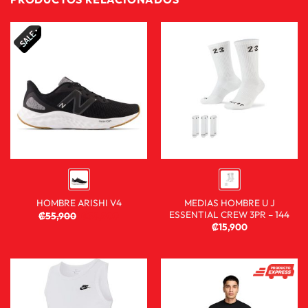
MEDIAS HOMBRE U J
HOMBRE ARISHI V4
ESSENTIAL CREW 3PR – 144
₡
55,900
₡
38,900
₡
15,900