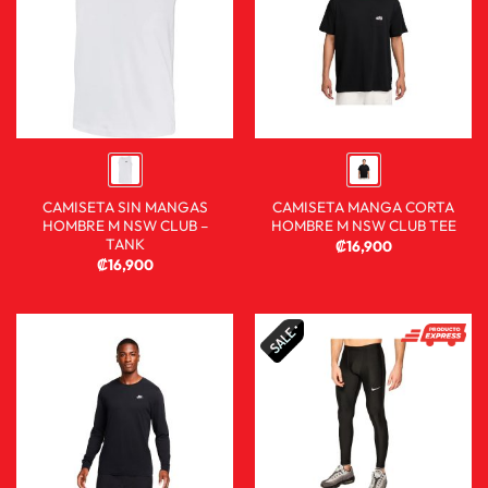
CAMISETA SIN MANGAS
CAMISETA MANGA CORTA
HOMBRE M NSW CLUB –
HOMBRE M NSW CLUB TEE
TANK
₡
16,900
₡
16,900