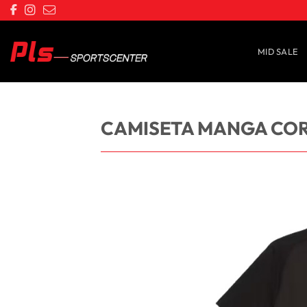
Saltar
al
contenido
MID SALE
CAMISETA MANGA COR