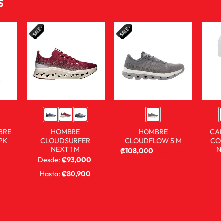
S
BRE
HOMBRE
HOMBRE
CA
PK
CLOUDSURFER
CLOUDFLOW 5 M
CO
NEXT 1 M
N
₡
108,000
₡
80,900
Desde:
₡
93,000
₡
68,900
Hasta:
₡
80,900