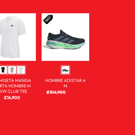
MISETA MANGA
HOMBRE ADISTAR 4
RTA HOMBRE M
M
SW CLUB TEE
₡
106,900
₡
59,900
₡
16,900