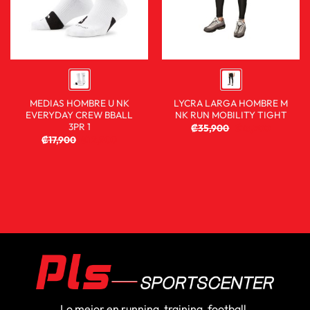
MEDIAS HOMBRE U NK
LYCRA LARGA HOMBRE M
EVERYDAY CREW BBALL
NK RUN MOBILITY TIGHT
3PR 1
₡
35,900
₡
13,900
₡
17,900
₡
12,900
Lo mejor en running, training, football,