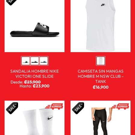
SANDALIA HOMBRE NIKE
CAMISETA SIN MANGAS
VICTORI ONE SLIDE
HOMBRE M NSW CLUB –
TANK
Desde:
₡
23,900
₡
14,900
Hasta:
₡
23,900
₡
16,900