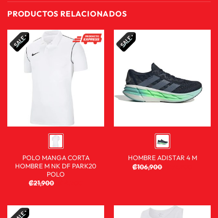
PRODUCTOS RELACIONADOS
POLO MANGA CORTA
HOMBRE ADISTAR 4 M
HOMBRE M NK DF PARK20
₡
106,900
₡
59,900
POLO
₡
21,900
₡
14,900