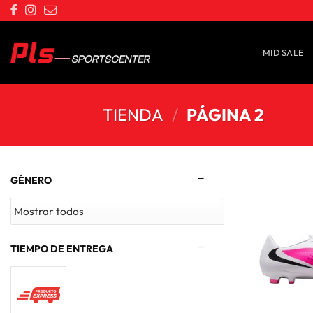
Saltar
al
contenido
MID SALE
TIENDA
/
PÁGINA 2
GÉNERO
TIEMPO DE ENTREGA