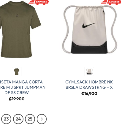
ISETA MANGA CORTA
GYM_SACK HOMBRE NK
RE M J SPRT JUMPMAN
BRSLA DRAWSTRNG – X
DF SS CREW
₡
16,900
₡
19,900
23
24
25