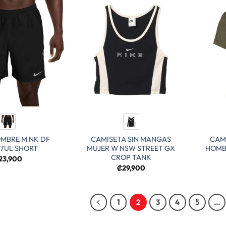
MBRE M NK DF
CAMISETA SIN MANGAS
CAM
 7UL SHORT
MUJER W NSW STREET GX
HOMB
CROP TANK
23,900
₡
29,900
1
2
3
4
5
…