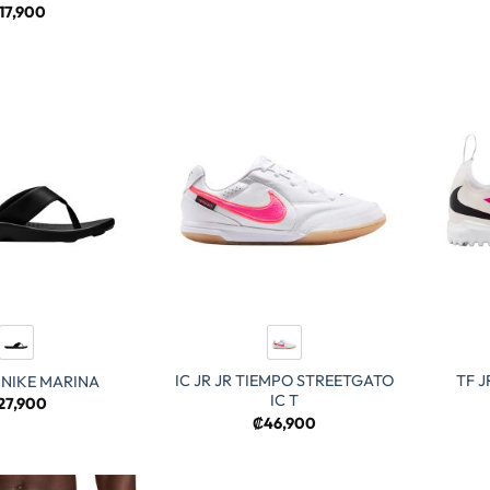
17,900
IC JR JR TIEMPO STREETGATO
TF 
NIKE MARINA
IC T
27,900
₡
46,900