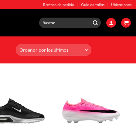
Rastreo de pedido
Guía de tallas
Ubicaciones
Buscar
por: