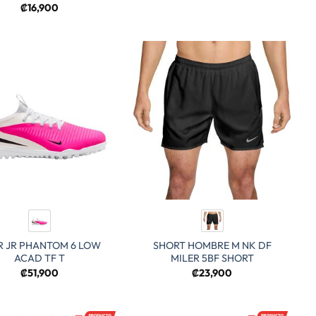
₡
16,900
JR JR PHANTOM 6 LOW
SHORT HOMBRE M NK DF
ACAD TF T
MILER 5BF SHORT
₡
51,900
₡
23,900