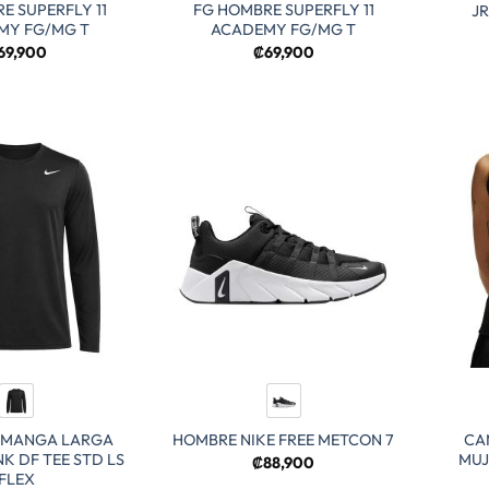
E SUPERFLY 11
FG HOMBRE SUPERFLY 11
JR
MY FG/MG T
ACADEMY FG/MG T
69,900
₡
69,900
 MANGA LARGA
CA
HOMBRE NIKE FREE METCON 7
K DF TEE STD LS
MUJ
₡
88,900
FLEX