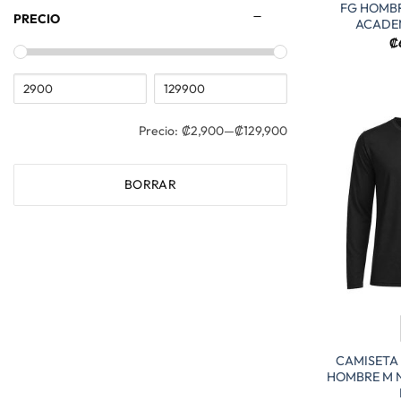
FG HOMBR
PRECIO
ACADE
₡
Precio:
₡2,900
—
₡129,900
BORRAR
CAMISETA
HOMBRE M N