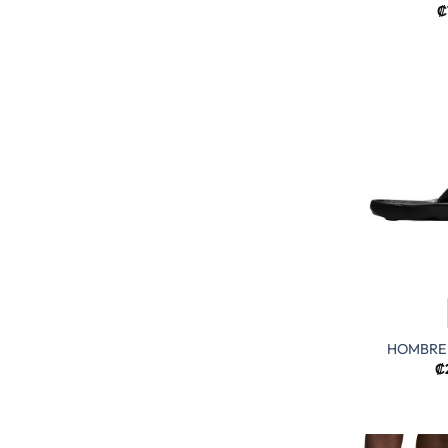
₡
HOMBRE 
₡