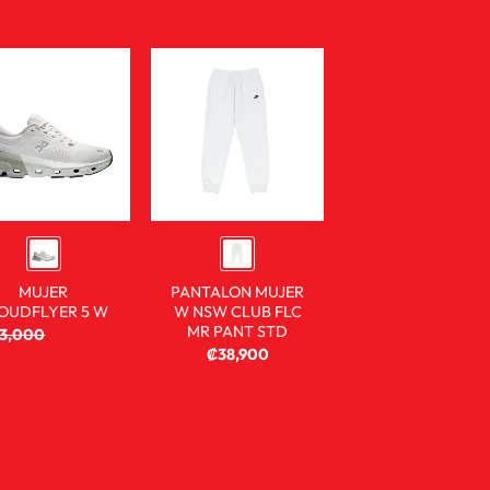
MUJER
PANTALON MUJER
OUDFLYER 5 W
W NSW CLUB FLC
MR PANT STD
03,000
₡
76,900
₡
38,900