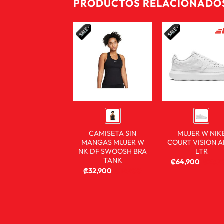
PRODUCTOS RELACIONADO
CAMISETA SIN
MUJER W NIK
MANGAS MUJER W
COURT VISION A
NK DF SWOOSH BRA
LTR
TANK
₡
64,900
₡
23,
₡
32,900
₡
19,900