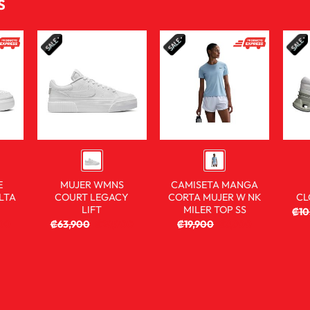
S
E
MUJER WMNS
CAMISETA MANGA
LTA
COURT LEGACY
CORTA MUJER W NK
CL
LIFT
MILER TOP SS
₡
1
900
₡
63,900
₡
29,900
₡
19,900
₡
9,900